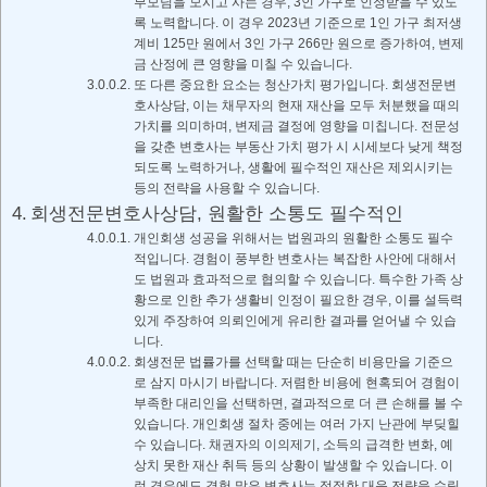
부모님을 모시고 사는 경우, 3인 가구로 인정받을 수 있도
록 노력합니다. 이 경우 2023년 기준으로 1인 가구 최저생
계비 125만 원에서 3인 가구 266만 원으로 증가하여, 변제
금 산정에 큰 영향을 미칠 수 있습니다.
또 다른 중요한 요소는 청산가치 평가입니다. 회생전문변
호사상담, 이는 채무자의 현재 재산을 모두 처분했을 때의
가치를 의미하며, 변제금 결정에 영향을 미칩니다. 전문성
을 갖춘 변호사는 부동산 가치 평가 시 시세보다 낮게 책정
되도록 노력하거나, 생활에 필수적인 재산은 제외시키는
등의 전략을 사용할 수 있습니다.
회생전문변호사상담, 원활한 소통도 필수적인
개인회생 성공을 위해서는 법원과의 원활한 소통도 필수
적입니다. 경험이 풍부한 변호사는 복잡한 사안에 대해서
도 법원과 효과적으로 협의할 수 있습니다. 특수한 가족 상
황으로 인한 추가 생활비 인정이 필요한 경우, 이를 설득력
있게 주장하여 의뢰인에게 유리한 결과를 얻어낼 수 있습
니다.
회생전문 법률가를 선택할 때는 단순히 비용만을 기준으
로 삼지 마시기 바랍니다. 저렴한 비용에 현혹되어 경험이
부족한 대리인을 선택하면, 결과적으로 더 큰 손해를 볼 수
있습니다. 개인회생 절차 중에는 여러 가지 난관에 부딪힐
수 있습니다. 채권자의 이의제기, 소득의 급격한 변화, 예
상치 못한 재산 취득 등의 상황이 발생할 수 있습니다. 이
런 경우에도 경험 많은 변호사는 적절한 대응 전략을 수립